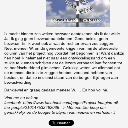
Ik mocht binnen zes weken bezwaar aantekenen als ik dat wilde.
Ja. Ik ging geen bezwaar aantekenen. Geen beleid, geen
bezwaar. En ik weet ook al wat de rechter ervan zou zeggen.
Nee, meneer W. en de gemeente krijgen van mij de allereerste
column van het project nog voordat het begonnen is! Want dankzij
hen hoef ik helemaal niet naar een ontwikkelingsland om een
stukje te kunnen schrijven dat de lezers verbaasd laat fronsen tot
ze hoofdschuddend glimlachen. Gelukkig weten we allemaal dat
de mensen die iets te zeggen hebben verstand hebben van
bestuur, en dat ze in dienst staan van de burger. Bijdragen aan
bewustwording.
Dankjewel en graag gedaan meneer W. … En hou vol hè.
Vind me nu ook op
facebook: https://www.facebook.com/pages/Project-Imagine-all-
the-people/210147532462086 --> Mét een like-knop om
gemakkelijk op de hoogte te blijven van nieuws en verhalen :)