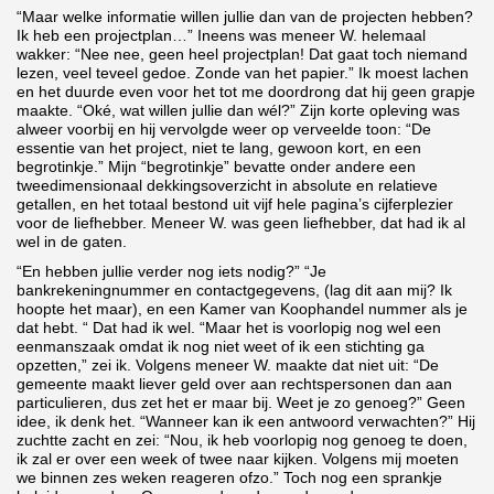
“Maar welke informatie willen jullie dan van de projecten hebben?
Ik heb een projectplan…” Ineens was meneer W. helemaal
wakker: “Nee nee, geen heel projectplan! Dat gaat toch niemand
lezen, veel teveel gedoe. Zonde van het papier.” Ik moest lachen
en het duurde even voor het tot me doordrong dat hij geen grapje
maakte. “Oké, wat willen jullie dan wél?” Zijn korte opleving was
alweer voorbij en hij vervolgde weer op verveelde toon: “De
essentie van het project, niet te lang, gewoon kort, en een
begrotinkje.” Mijn “begrotinkje” bevatte onder andere een
tweedimensionaal dekkingsoverzicht in absolute en relatieve
getallen, en het totaal bestond uit vijf hele pagina’s cijferplezier
voor de liefhebber. Meneer W. was geen liefhebber, dat had ik al
wel in de gaten.
“En hebben jullie verder nog iets nodig?” “Je
bankrekeningnummer en contactgegevens, (lag dit aan mij? Ik
hoopte het maar), en een Kamer van Koophandel nummer als je
dat hebt. “ Dat had ik wel. “Maar het is voorlopig nog wel een
eenmanszaak omdat ik nog niet weet of ik een stichting ga
opzetten,” zei ik. Volgens meneer W. maakte dat niet uit: “De
gemeente maakt liever geld over aan rechtspersonen dan aan
particulieren, dus zet het er maar bij. Weet je zo genoeg?” Geen
idee, ik denk het. “Wanneer kan ik een antwoord verwachten?” Hij
zuchtte zacht en zei: “Nou, ik heb voorlopig nog genoeg te doen,
ik zal er over een week of twee naar kijken. Volgens mij moeten
we binnen zes weken reageren ofzo.” Toch nog een sprankje