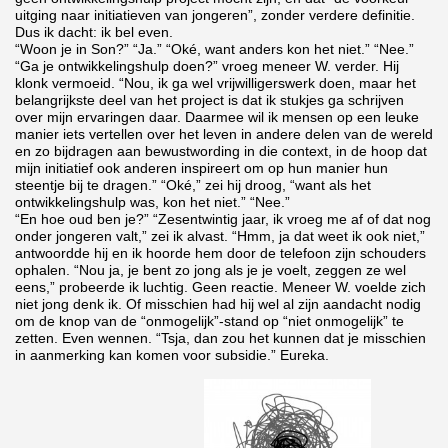
uitging naar initiatieven van jongeren”, zonder verdere definitie.
Dus ik dacht: ik bel even.
“Woon je in Son?” “Ja.” “Oké, want anders kon het niet.” “Nee.”
“Ga je ontwikkelingshulp doen?” vroeg meneer W. verder. Hij
klonk vermoeid. “Nou, ik ga wel vrijwilligerswerk doen, maar het
belangrijkste deel van het project is dat ik stukjes ga schrijven
over mijn ervaringen daar. Daarmee wil ik mensen op een leuke
manier iets vertellen over het leven in andere delen van de wereld
en zo bijdragen aan bewustwording in die context, in de hoop dat
mijn initiatief ook anderen inspireert om op hun manier hun
steentje bij te dragen.” “Oké,” zei hij droog, “want als het
ontwikkelingshulp was, kon het niet.” “Nee.”
“En hoe oud ben je?” “Zesentwintig jaar, ik vroeg me af of dat nog
onder jongeren valt,” zei ik alvast. “Hmm, ja dat weet ik ook niet,”
antwoordde hij en ik hoorde hem door de telefoon zijn schouders
ophalen. “Nou ja, je bent zo jong als je je voelt, zeggen ze wel
eens,” probeerde ik luchtig. Geen reactie. Meneer W. voelde zich
niet jong denk ik. Of misschien had hij wel al zijn aandacht nodig
om de knop van de “onmogelijk”-stand op “niet onmogelijk” te
zetten. Even wennen. “Tsja, dan zou het kunnen dat je misschien
in aanmerking kan komen voor subsidie.” Eureka.