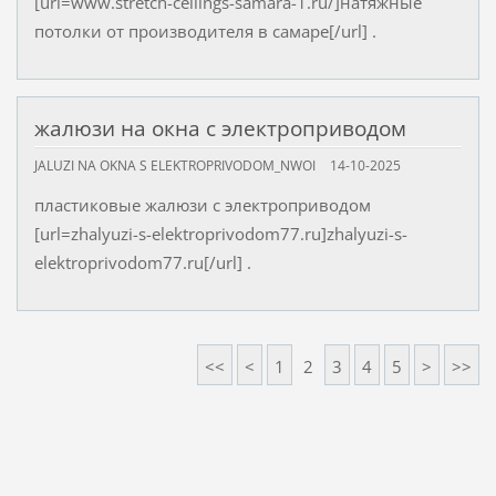
[url=www.stretch-ceilings-samara-1.ru/]натяжные
потолки от производителя в самаре[/url] .
жалюзи на окна с электроприводом
JALUZI NA OKNA S ELEKTROPRIVODOM_NWOI
14-10-2025
пластиковые жалюзи с электроприводом
[url=zhalyuzi-s-elektroprivodom77.ru]zhalyuzi-s-
elektroprivodom77.ru[/url] .
<<
<
1
2
3
4
5
>
>>