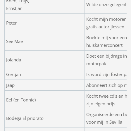
Koen, Thijs,
Wilde onze gelegenhei
Ernstjan
Kocht mijn motoren e
Peter
gratis autorijlessen
Boekte mij voor een
See Mae
huiskamerconcert
Doet een bijdrage in r
Jolanda
motorpak
Gertjan
Ik word zijn foster par
Jaap
Abonneert zich op mi
Kocht twee cd's en he
Eef (en Tonnie)
zijn eigen prijs
Organiseerde een beta
Bodega El priorato
voor mij in Sevilla