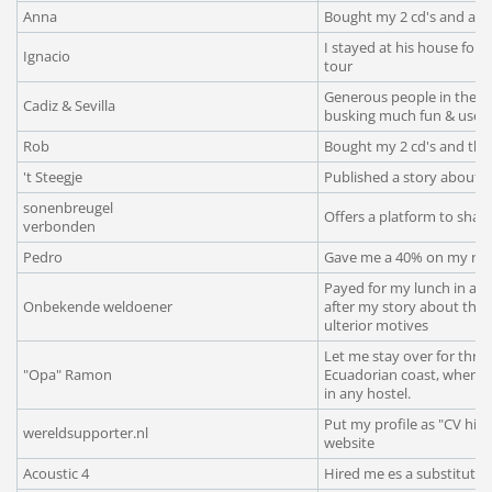
Anna
Bought my 2 cd's and a b
I stayed at his house for 
Ignacio
tour
Generous people in the s
Cadiz & Sevilla
busking much fun & usefu
Rob
Bought my 2 cd's and th
't Steegje
Published a story about th
sonenbreugel
Offers a platform to share
verbonden
Pedro
Gave me a 40% on my rent
Payed for my lunch in a r
Onbekende weldoener
after my story about the 
ulterior motives
Let me stay over for three
"Opa" Ramon
Ecuadorian coast, when 
in any hostel.
Put my profile as "CV high
wereldsupporter.nl
website
Acoustic 4
Hired me es a substitute f