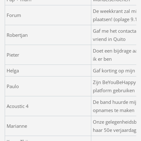
De weekkrant zal mijn
Forum
plaatsen! (oplage 9.10
Gaf me het contactad
Robertjan
vriend in Quito
Doet een bijdrage aan 
Pieter
ik er ben
Helga
Gaf korting op mijn (la
Zijn BeYouBeHappyBeF
Paulo
platform gebruiken
De band huurde mij o
Acoustic 4
opnames te maken
Onze gelegenheidsban
Marianne
haar 50e verjaardag