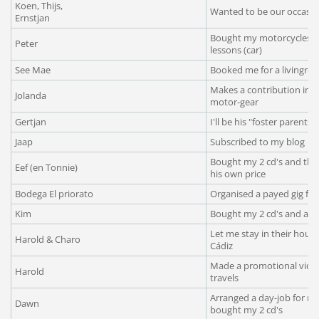
Koen, Thijs,
Wanted to be our occasio
Ernstjan
Bought my motorcycles a
Peter
lessons (car)
See Mae
Booked me for a livingro
Makes a contribution in 
Jolanda
motor-gear
Gertjan
I'll be his "foster parents" 
Jaap
Subscribed to my blog
Bought my 2 cd's and th
Eef (en Tonnie)
his own price
Bodega El priorato
Organised a payed gig for 
Kim
Bought my 2 cd's and a b
Let me stay in their house
Harold & Charo
Cádiz
Made a promotional vide
Harold
travels
Arranged a day-job for me 
Dawn
bought my 2 cd's