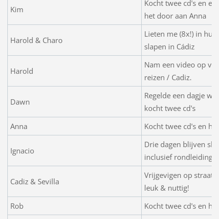
Kocht twee cd's en ee
Kim
het door aan Anna
Lieten me (8x!) in h
Harold & Charo
slapen in Cádiz
Nam een video op voo
Harold
reizen / Cadiz.
Regelde een dagje werk
Dawn
kocht twee cd's
Anna
Kocht twee cd's en he
Drie dagen blijven sl
Ignacio
inclusief rondleiding
Vrijgevigen op straat
Cadiz & Sevilla
leuk & nuttig!
Rob
Kocht twee cd's en he