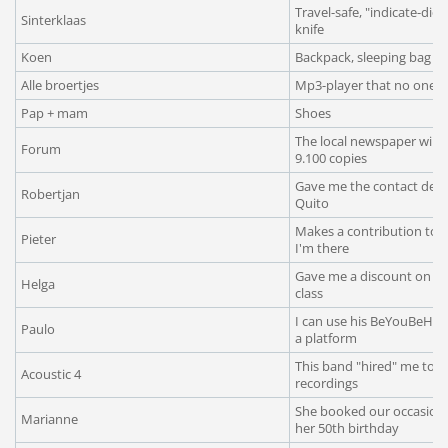
Travel-safe, "indicate-dic
Sinterklaas
knife
Koen
Backpack, sleeping bag + 
Alle broertjes
Mp3-player that no one 'd
Pap + mam
Shoes
The local newspaper will p
Forum
9.100 copies
Gave me the contact detail
Robertjan
Quito
Makes a contribution to t
Pieter
I'm there
Gave me a discount on my 
Helga
class
I can use his BeYouBeHa
Paulo
a platform
This band "hired" me to 
Acoustic 4
recordings
She booked our occasiona
Marianne
her 50th birthday