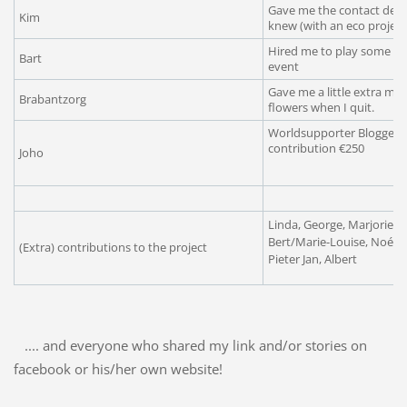
Gave me the contact deta
Kim
knew (with an eco project
Hired me to play some mus
Bart
event
Gave me a little extra mo
Brabantzorg
flowers when I quit.
Worldsupporter Blogger 
contribution €250
Joho
Linda, George, Marjorie, A
Bert/Marie-Louise, Noémi, 
(Extra) contributions to the project
Pieter Jan, Albert
.... and everyone who shared my link and/or stories on
facebook or his/her own website!