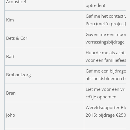
Acoustic 4
optreden!
Gaf me het contact va
Kim
Peru (met 'n project)
Gaven me een mooie
Bets & Cor
verrassingsbijdrage v
Huurde me als achte
Bart
voor een familiefeest
Gaf me een bijdrage i
Brabantzorg
afscheidsbloemen bij 
Liet me voor een vrie
Bran
cd'tje opnemen
Wereldsupporter Blo
Joho
2015: bijdrage
€250