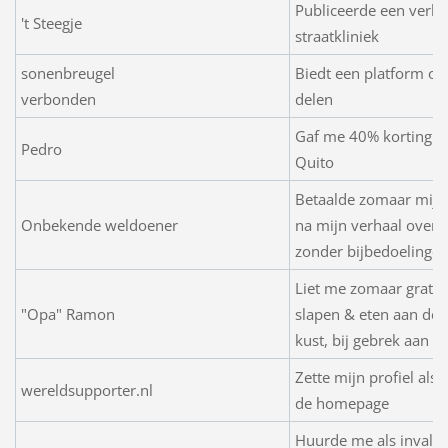
Publiceerde een verha
't Steegje
straatkliniek
sonenbreugel
Biedt een platform om
verbonden
delen
Gaf me 40% korting o
Pedro
Quito
Betaalde zomaar mijn 
Onbekende weldoener
na mijn verhaal over h
zonder bijbedoelingen
Liet me zomaar gratis
"Opa" Ramon
slapen & eten aan de
kust, bij gebrek aan vr
Zette mijn profiel als 
wereldsupporter.nl
de homepage
Huurde me als inval v