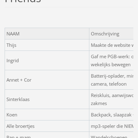
NAAM
Omschrijving
Thijs
Maakte de website w
Gaf me PGB-werk: op
Ingrid
wekelijks bewegen
Batterij-oplader, mini
Annet + Cor
camera, telefoon
Reiskluis, aanwijswo
Sinterklaas
zakmes
Koen
Backpack, slaapzak + 
Alle broertjes
mp3-speler die NIEMAN
Pap + mam
Wandelschoenen